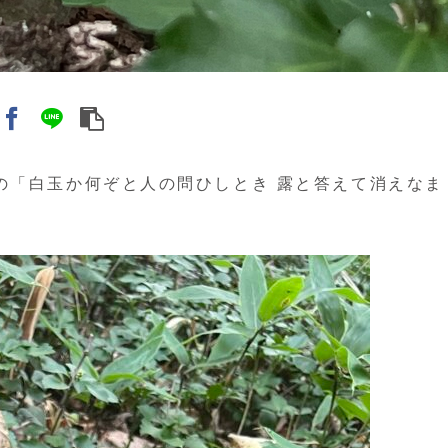
の「白玉か何ぞと人の問ひしとき 露と答えて消えなま