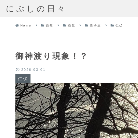
にぶしの日々
Home
自然
絶景
弟子屈
仁伏
御神渡り現象！？
2026.03.01
仁伏