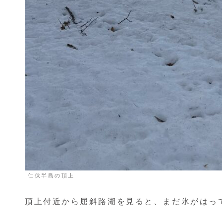
仁伏半島の頂上
頂上付近から屈斜路湖を見ると、まだ氷がはっ