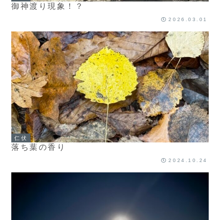
御神渡り現象！？
2026.03.01
仁伏
落ち葉の香り
2024.10.24