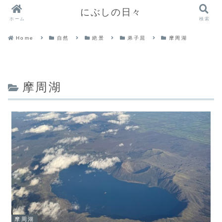
にぶしの日々
ホーム
検索
Home
自然
絶景
弟子屈
摩周湖
摩周湖
摩周湖