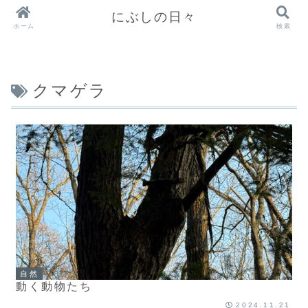
にぶしの日々
ホーム
検索
クマゲラ
自然
動く動物たち
2024.11.21