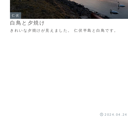
仁伏
白鳥と夕焼け
きれいな夕焼けが見えました。 仁伏半島と白鳥です。
2024.04.24