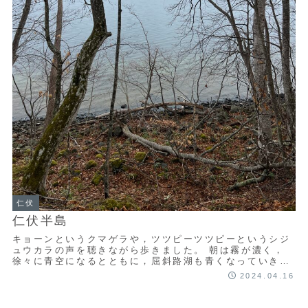
仁伏
仁伏半島
キョーンというクマゲラや，ツツピーツツピーというシジ
ュウカラの声を聴きながら歩きました。 朝は霧が濃く，
徐々に青空になるとともに，屈斜路湖も青くなっていきま
した。 シジュウカラのさえずり
2024.04.16