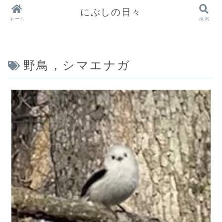
にぶしの日々
ホーム
検索
野鳥，シマエナガ