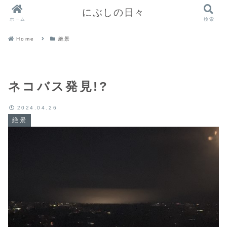
にぶしの日々
ホーム
検索
Home
絶景
ネコバス発見!?
2024.04.26
絶景