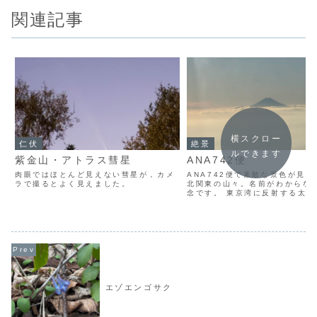
関連記事
横スクロー
仁伏
絶景
ルできます
紫金山・アトラス彗星
ANA742便
肉眼ではほとんど見えない彗星が，カメ
ANA742便で素敵な景色が見
ラで撮るとよく見えました。
北関東の山々。名前がわからな
念です。 東京湾に反射する太陽
アクアラインと富士山 無事に到
た。
エゾエンゴサク